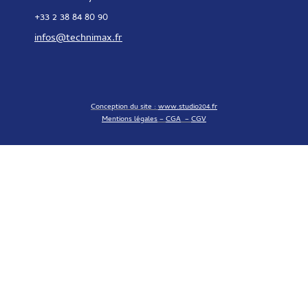
+33 2 38 84 80 90
infos@technimax.fr
Conception du site :
www.studio204.fr
Mentions légales
–
CGA
–
CGV