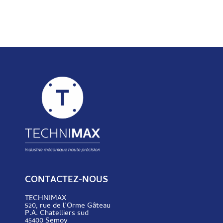
Smooth X
tour multifonctions 5 axes INTEGREX, MAZAK
TECHNOLOGIE
• Centre d’usinage 5 axes continus VARIAXIS ET
DE POINTE
CONTACTEZ-NOUS
TECHNIMAX
520, rue de l’Orme Gâteau
P.A. Chatelliers sud
45400 Semoy